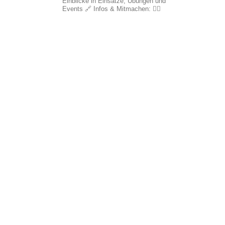
Einblicke in Einsätze, Übungen und
Events
🔗 Infos & Mitmachen: 👇🏼