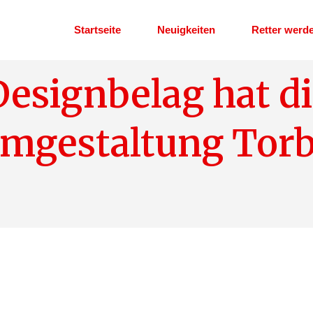
Startseite
Neuigkeiten
Retter werd
Designbelag hat d
Helfer im Eh
Dienstplan
gestaltung Torb