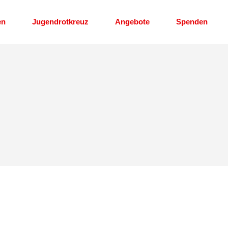
en
Jugendrotkreuz
Angebote
Spenden
renamt
Stellenausschreibung
Erste Hilfe Kurs
Erste Hilfe am Kind
Kleidershop