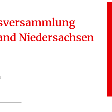
dsversammlung
and Niedersachsen
t