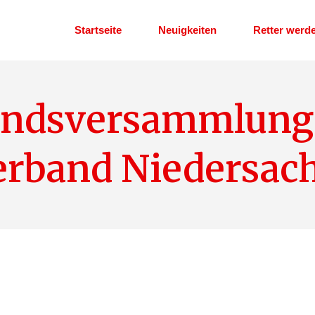
Startseite
Neuigkeiten
Retter werd
Helfer im Eh
andsversammlung
Dienstplan
rband Niedersac