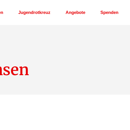
en
Jugendrotkreuz
Angebote
Spenden
renamt
Stellenausschreibung
Erste Hilfe Kurs
Erste Hilfe am Kind
hsen
Kleidershop